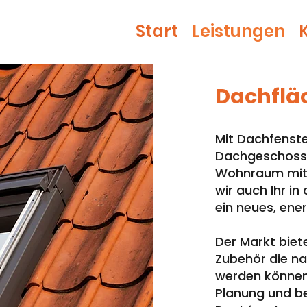
Start
Leistungen
Dachflä
Mit Dachfenste
Dachgeschoss i
Wohnraum mit 
wir auch Ihr i
ein neues, ene
Der Markt biete
Zubehör die n
werden können.
Planung und be