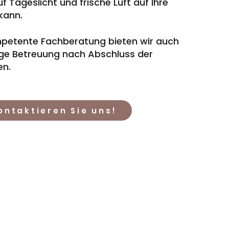
 Tageslicht und frische Luft auf Ihre
kann.
petente Fachberatung bieten wir auch
ige Betreuung nach Abschluss der
n.
ontaktieren Sie uns!
straße 21,
23795 Bad Segeberg