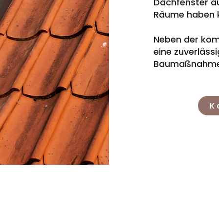
Dachfenster auf
Räume haben 
Neben der kom
eine zuverläss
Baumaßnahme
K
 85 80
holzbau@meineke.de
Dahlien